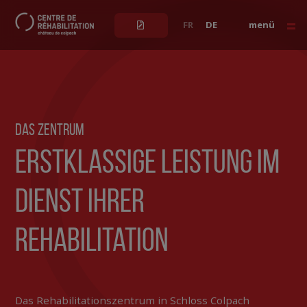
FR
DE
menü
Patienten
Medizinische Fachkräfte
Meditative Reise
Das Zentrum
Erstklassige Leistung im
DAS ZENTRUM
Dienst Ihrer
Rehabilitation
BEHANDLUNGEN
UNSER ANSATZ
Das Rehabilitationszentrum in Schloss Colpach