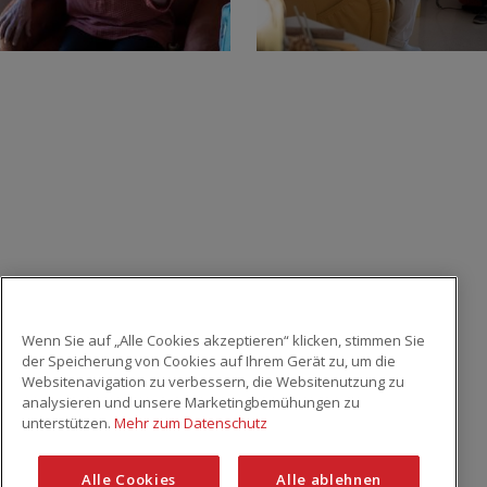
Wenn Sie auf „Alle Cookies akzeptieren“ klicken, stimmen Sie
der Speicherung von Cookies auf Ihrem Gerät zu, um die
Dank seines breiten Pflegeangebots und seines
Websitenavigation zu verbessern, die Websitenutzung zu
qualifizierten und fachspezifisch geschulten
analysieren und unsere Marketingbemühungen zu
unterstützen.
Mehr zum Datenschutz
Personals kann das Zentrum einen Service der
Extraklasse anbieten. Es stellt seinen Patienten
Alle Cookies
Alle ablehnen