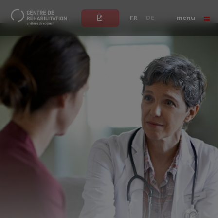
FR
DE
menu
Patient.e
Professionnel.le de santé
Parcours méditatif
LES SOINS
LE CENTRE
NOTRE APPROCHE