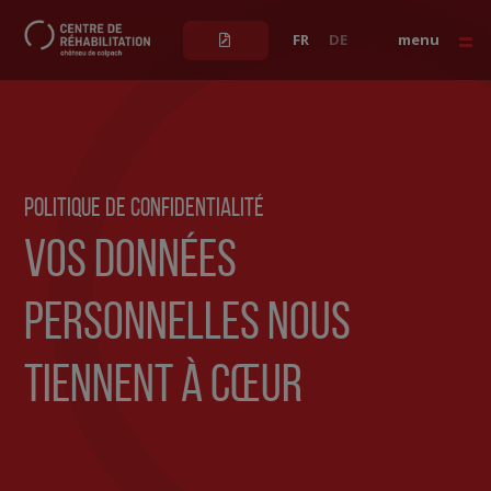
FR
DE
menu
Patient.e
Professionnel.le de santé
Parcours méditatif
Politique de confidentialité
Vos données
LES SOINS
personnelles nous
tiennent à cœur
LE CENTRE
NOTRE APPROCHE