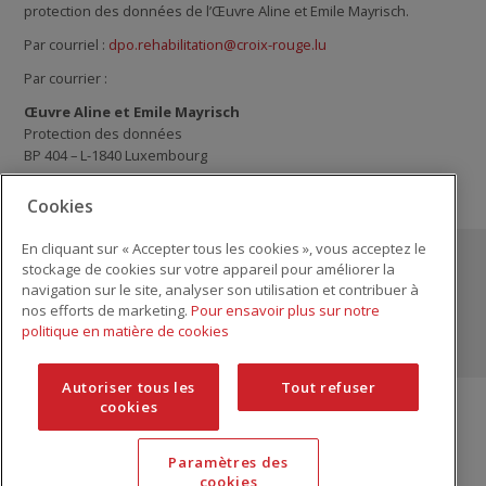
protection des données de l’Œuvre Aline et Emile Mayrisch.
Par courriel :
dpo.rehabilitation@croix-rouge.lu
Par courrier :
Œuvre Aline et Emile Mayrisch
Protection des données
BP 404 – L-1840 Luxembourg
Cookies
En cliquant sur « Accepter tous les cookies », vous acceptez le
© Œuvre Aline et Emile Mayrisch
stockage de cookies sur votre appareil pour améliorer la
navigation sur le site, analyser son utilisation et contribuer à
Qui sommes-nous?
Publications
Partenaires
nos efforts de marketing.
Pour ensavoir plus sur notre
politique en matière de cookies
Recrutement
Mentions légales
Protection des données
Autoriser tous les
Tout refuser
cookies
Sous l'égide de
Paramètres des
cookies